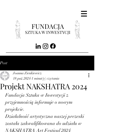
FUNDACJA
SZTUKA W INWESTYCJI
Post
Joanna Zienkiewicz
18 paź 2024
1 minut(y) czytania
Projekt NAKSHATRA 2024
Fundacja Sztuka w Inwestycji z 
przyjemnością informuje o nowym 
projekcie. 
Działalność artystyczna naszej prezeski 
została zakwalifikowana do udziału w 
NAKSHATRA Art Festival 2024 