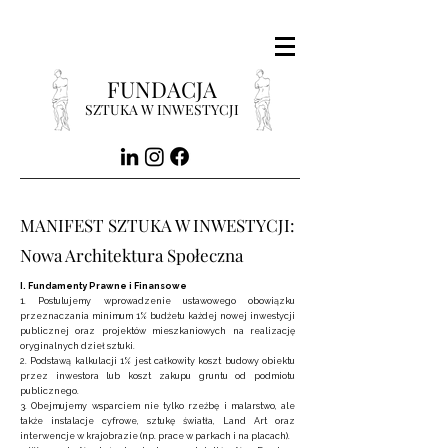
FUNDACJA
SZTUKA W INWESTYCJI
MANIFEST SZTUKA W INWESTYCJI:
Nowa Architektura Społeczna
I. Fundamenty Prawne i Finansowe
1. Postulujemy wprowadzenie ustawowego obowiązku
przeznaczania minimum 1% budżetu każdej nowej inwestycji
publicznej oraz projektów mieszkaniowych na realizację
oryginalnych dzieł sztuki.
2. Podstawą kalkulacji 1% jest całkowity koszt budowy obiektu
przez inwestora lub koszt zakupu gruntu od podmiotu
publicznego.
3. Obejmujemy wsparciem nie tylko rzeźbę i malarstwo, ale
także instalacje cyfrowe, sztukę światła, Land Art oraz
interwencje w krajobrazie (np. prace w parkach i na placach).