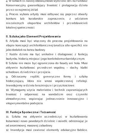
4. W ramach 1% należy obowiązkowo wydzielić 10% na Fundusz
Konserwacyjny, gwarantujący trwałość i pielęgnację dzieła
przez co najmniej 20 lat.
5. Proces wyboru artysty musi odbywać się poprzez otwarty
konkurs lub kuratorskie zaproszenie, z udziałem
niezależnych ekspertów, architektów i przedstawicieli
lokalnej społeczności.
II. Sztuka jako Element Projektowania
6. Artysta musi być włączony do procesu projektowania na
etapie koncepcji architektonicznej (analiza site-specific), nie
jako dodatek na końcu budowy.
7. Każde dzieło ma być unikalne i dialogować z funkcją
budynku, historią miejsca i jego kontekstem urbanistycznym.
8. Sztuka nie może być ograniczona do fasady ani holu. Musi
aktywnie kształtować przestrzeń wspólną – dachy, klatki
schodowe, dziedzińce i przejścia.
9. Odrzucamy repliki, generyczne formy i sztukę
historyzującą, która nie wnosi współczesnej refleksji.
Inwestujemy w dzieła teraźniejsze i przyszłościowe.
10. Wymagamy użycia materiałów i technik zapewniających
trwałość i odporność na wandalizm oraz czynniki
atmosferyczne, wspierając jednocześnie innowacyjne i
eksperymentalne podejścia.
III. Funkcja Społeczna i Tożsamość
11. Sztuka ma aktywnie uczestniczyć w kształtowaniu
tożsamości nowo powstałych dzielnic i osiedli, odróżniając je
od anonimowej, masowej zabudowy.
12. Inwestycja musi zawierać elementy edukacyjne (tablice,