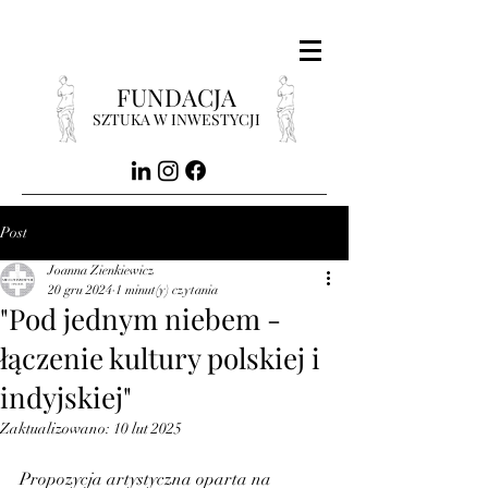
FUNDACJA
SZTUKA W INWESTYCJI
Post
Joanna Zienkiewicz
20 gru 2024
1 minut(y) czytania
"Pod jednym niebem -
łączenie kultury polskiej i
indyjskiej"
Zaktualizowano:
10 lut 2025
Propozycja artystyczna oparta na 