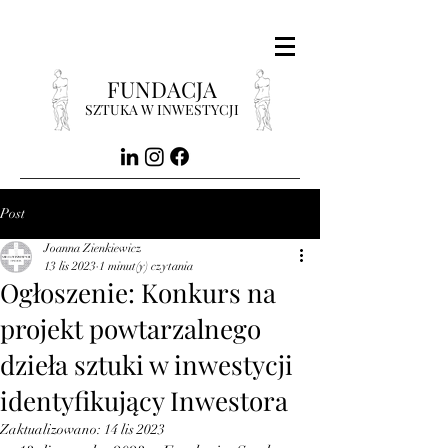
FUNDACJA
SZTUKA W INWESTYCJI
Post
Joanna Zienkiewicz
13 lis 2023
1 minut(y) czytania
Ogłoszenie: Konkurs na
projekt powtarzalnego
dzieła sztuki w inwestycji
identyfikujący Inwestora
Zaktualizowano:
14 lis 2023